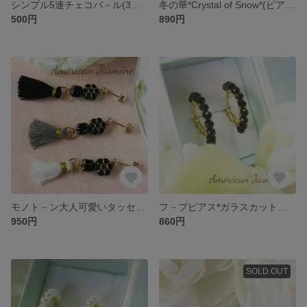
シンプル5連チェコパ－ル(3Wayピアス)
冬の華*Crystal of Snow*(ピアス/イヤリング)type2
500円
890円
モノト－ン大人可愛いタッセルピアス/イヤリング(Black Flower)
フ－プピアス*ガラスカットビーズジェイド(Black)
950円
860円
SOLD OUT