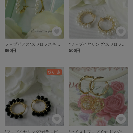
フ－プピアス*スワロフスキ－パ－ル(white)
*フ－プイヤリング*スワロフスキ－パ－ルビ－ズ(white)
860円
500円
残り1点
*フ－プイヤリング*ガラスビーズジェット(Black)
*ツイストフ－プイヤリング*wire ball charm(ゴ－ルド/シルバ－)