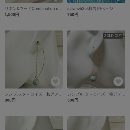
リネン&ウッドCombination of Natural materialsピアス/イヤリング
spranv52ek様専用ぺ－ジ
1,500円
750円
SOLD OUT
シンプル.タ－コイズ一粒アメリカンピアス風イヤリング(ノンホ－ル樹脂ピアス)
シンプル.タ－コイズ一粒アメリカンピアス
800円
500円