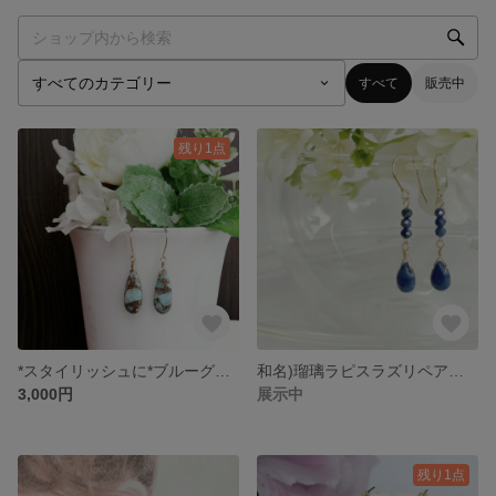
すべて
販売中
残り1点
*スタイリッシュに*ブルーグリ－ンコッパ－アマゾナイトAAA14kgfピアス／イヤリング
和名)瑠璃ラピスラズリペアシェイプ(プレ－ン)14kgfピアス／フ－プイヤリング
3,000円
展示中
残り1点