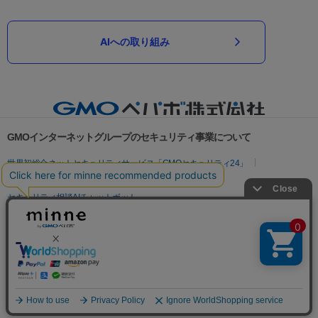
AIへの取り組み
GMOインターネットグループのセキュリティ事業について
世界初総合ネットセキュリティサービス「GMOセキュリティ24」
パスワード漏洩診断
Webサイトリスク診断
セキュリティ相談AIチャットボット
実在証明・盗聴対策
サイバー攻撃対策（GMOサイバーセキュリティ byイエラエ）
サイバー攻撃対策（GMO Flatt Security）
なりすまし対策
セキュリティ事業の軌跡