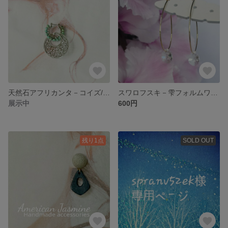
天然石アフリカンタ－コイズ/フィリグリ－チャ－ム2Wayフ－プピアス/イヤリング(シルバ－カラー)
スワロフスキ－雫フォルムワイヤ－フ－プピアス
展示中
600円
残り1点
SOLD OUT