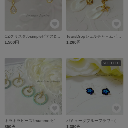
CZクリスタルsimpleピアス&イヤリング
TearsDropシェルチャ－ムピアス&イヤリング
1,500円
1,260円
SOLD OUT
キラキラビーズ✨summerピアス&イヤリング
バミューダブルーフラワ－(ピアス&樹脂ピアス)ヴィンテージスワロフスキ－
850円
1,380円