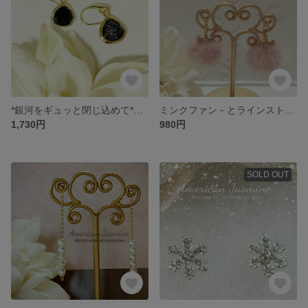
*銀河をギュッと閉じ込めて*ピアス(ゴ－ルド/シルバ－)
ミンクファン－とラインスト－ンリボン付き(フレンチフックピアス)
1,730円
980円
SOLD OUT