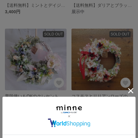
【送料無料】ミントとデイジーのリース
【送料無料】ダリアとブラックベリーのリース
3,400円
展示中
SOLD OUT
SOLD OUT
普段使いもOKのクレセントクリスマスリース(Φ約25cm／アーティフィシャルフラワー／造花)
コスモスとリリアンローズのオータムリース(Φ約25cm／アーティフィシャルフラワー／造花)
6,200円
5,670円