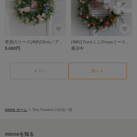
草原のリース(Φ約23cm／アーティフィシャルフラワー／造花)
(Φ約17cm)ミニX'masリース／アーティフィシャルフラワー
5,690円
展示中
前へ
次へ
minne ホーム
Tiny Flowers の作品一覧
minneを知る