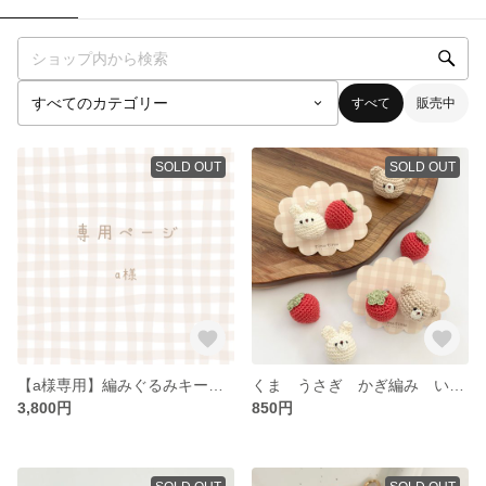
すべて
販売中
SOLD OUT
SOLD OUT
【a様専用】編みぐるみキーホルダー4点(ご予約分)
くま うさぎ かぎ編み いちごヘアゴム
3,800円
850円