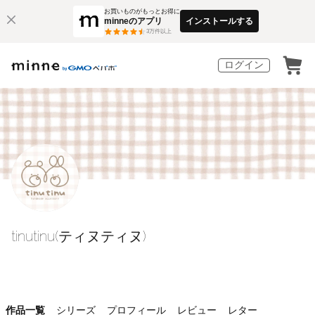
お買いものがもっとお得に
minneのアプリ
インストールする
3
万件以上
ログイン
tinutinu(ティヌティヌ)
作品一覧
シリーズ
プロフィール
レビュー
レター