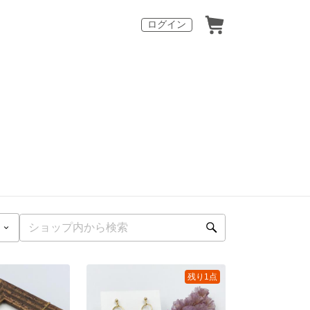
ログイン
残り1点