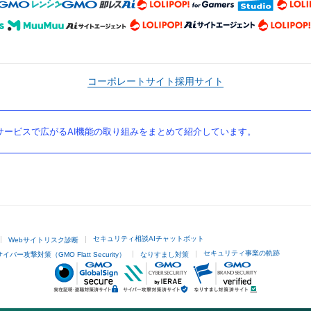
コーポレートサイト
採用サイト
ービスで広がるAI機能の取り組みをまとめて紹介しています。
セキュリティ相談AIチャットボット
Webサイトリスク診断
セキュリティ事業の軌跡
サイバー攻撃対策（GMO Flatt Security）
なりすまし対策