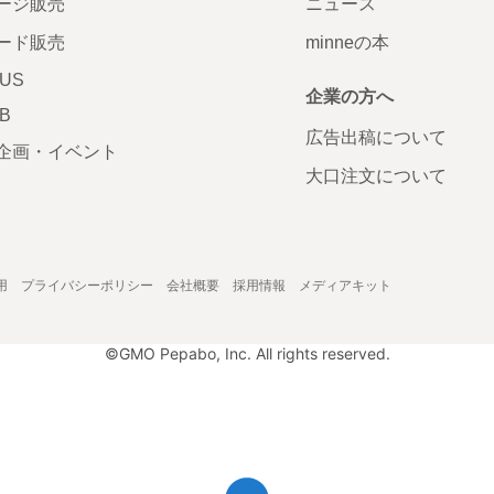
ージ販売
ニュース
ード販売
minneの本
LUS
企業の方へ
AB
広告出稿について
企画・イベント
大口注文について
用
プライバシーポリシー
会社概要
採用情報
メディアキット
©GMO Pepabo, Inc. All rights reserved.