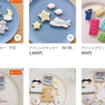
残り1点
ッキー 宇宙
アイシングクッキー 飛行機セット✈️
1,800円
950円
残り1点