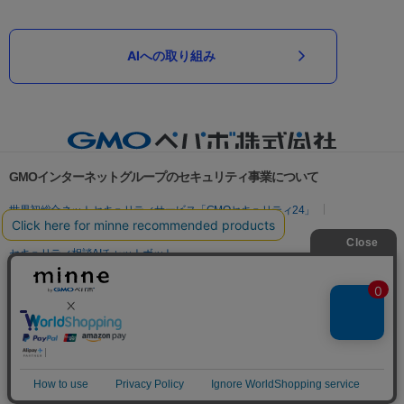
AIへの取り組み
GMOインターネットグループのセキュリティ事業について
世界初総合ネットセキュリティサービス「GMOセキュリティ24」
パスワード漏洩診断
Webサイトリスク診断
セキュリティ相談AIチャットボット
実在証明・盗聴対策
サイバー攻撃対策（GMOサイバーセキュリティ byイエラエ）
サイバー攻撃対策（GMO Flatt Security）
なりすまし対策
セキュリティ事業の軌跡