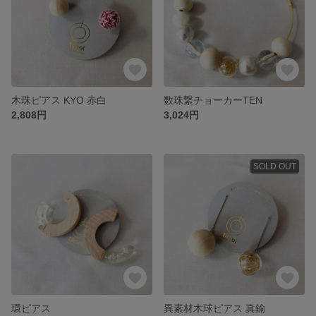
木珠ピアス KYO 赤白
数珠繋チョーカーTEN
2,808円
3,024円
SOLD OUT
環ピアス
異素材木球ピアス 真鍮