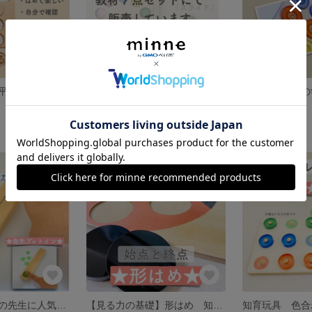
ひらがな教材 平仮名 教材 特別支援
色と手先の学習 色の学習 特別支援学校 特別支援
1,600円
2,600円
SOLD OUT
【特別支援学校の先生に人気♪】 目と手の協調課題 色の学習
【見る力の基礎】形はめ 知育玩具 てんとう虫 特別支援