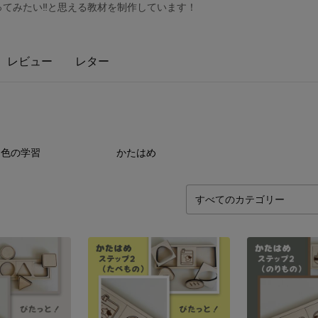
ってみたい‼️と思える教材を制作しています！
レビュー
レター
5
点
5
点
色の学習
かたはめ