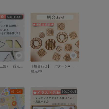
SOLD OUT
連続かたはめ（三角） 始点終点 教材 特別支援
【柄合わせ】 パターンA 教材 マッチング 特別支援
展示中
残り1点
SOLD OUT