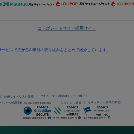
コーポレートサイト
採用サイト
ービスで広がるAI機能の取り組みをまとめて紹介しています。
セキュリティ相談AIチャットボット
Webサイトリスク診断
セキュリティ事業の軌跡
サイバー攻撃対策（GMO Flatt Security）
なりすまし対策