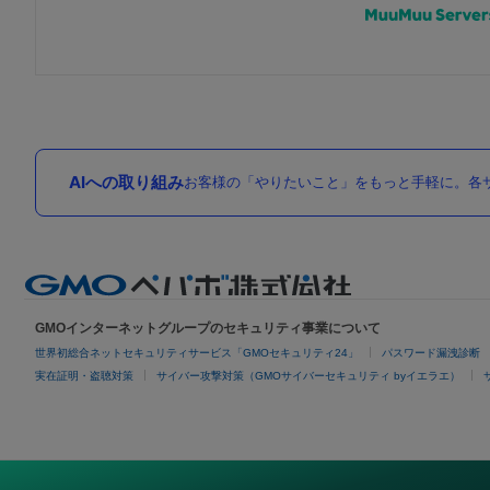
AIへの取り組み
お客様の「やりたいこと」をもっと手軽に。各サ
GMOインターネットグループのセキュリティ事業について
世界初総合ネットセキュリティサービス「GMOセキュリティ24」
パスワード漏洩診断
実在証明・盗聴対策
サイバー攻撃対策（GMOサイバーセキュリティ byイエラエ）