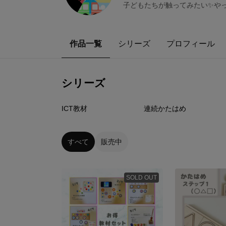
子どもたちが触ってみたい✨や
作品一覧
シリーズ
プロフィール
シリーズ
0
点
3
点
ICT教材
連続かたはめ
すべて
販売中
SOLD OUT