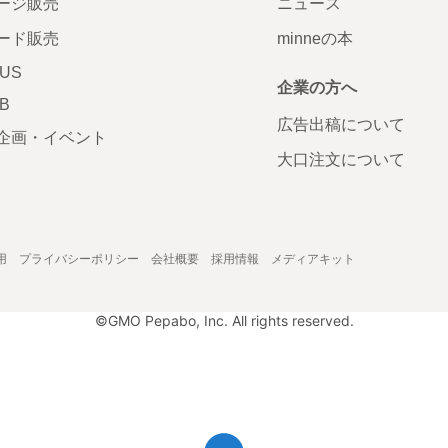
ージ販売
ニュース
ード販売
minneの本
LUS
企業の方へ
AB
広告出稿について
企画・イベント
大口注文について
用
プライバシーポリシー
会社概要
採用情報
メディアキット
©GMO Pepabo, Inc. All rights reserved.