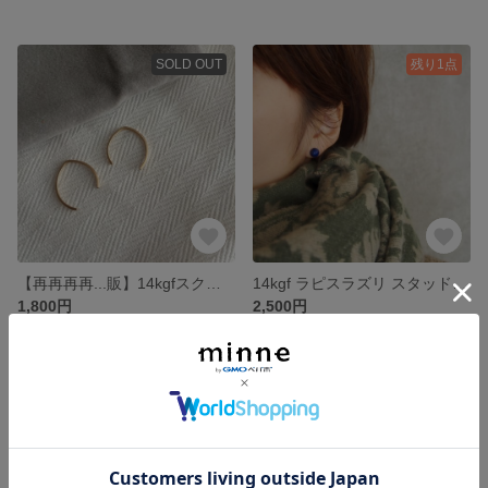
SOLD OUT
残り1点
【再再再再...販】14kgfスクエアワイヤーミニピアス
14kgf ラピスラズリ スタッドピアス
1,800円
2,500円
残り1点
SOLD OUT