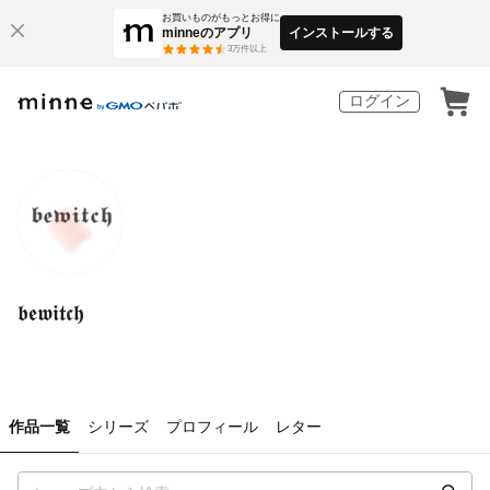
お買いものがもっとお得に
minneのアプリ
インストールする
3
万件以上
ログイン
𝖇𝖊𝖜𝖎𝖙𝖈𝖍
作品一覧
シリーズ
プロフィール
レター