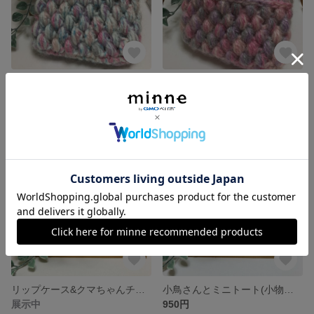
玉編みミニバック バックインバック
玉編みミニバック バックインバック
500円
展示中
残り1点
リップケース&クマちゃんチャーム付き
小鳥さんとミニトート(小物入れ)♡編みぐるみキーホルダー
展示中
950円