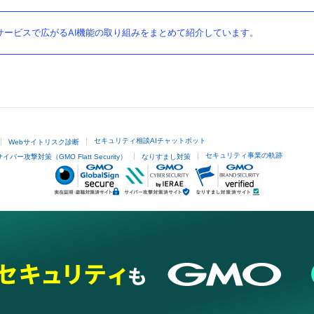
ービスで広がるAI機能の取り組みをまとめて紹介しています。
セキュリティ相談AIチャットボット
Webサイトリスク診断
セキュリティ事業の軌跡
サイバー攻撃対策（GMO Flatt Security）
なりすまし対策