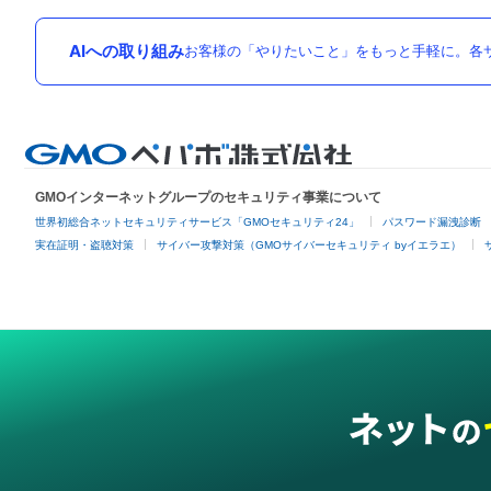
AIへの取り組み
お客様の「やりたいこと」をもっと手軽に。各サ
GMOインターネットグループのセキュリティ事業について
世界初総合ネットセキュリティサービス「GMOセキュリティ24」
パスワード漏洩診断
実在証明・盗聴対策
サイバー攻撃対策（GMOサイバーセキュリティ byイエラエ）