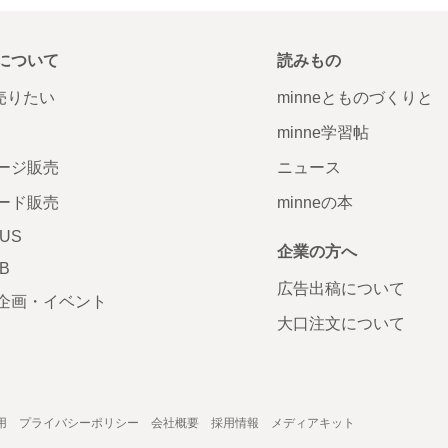
について
読みもの
で売りたい
minneとものづくりと
minne学習帖
ージ販売
ニュース
ード販売
minneの本
LUS
企業の方へ
AB
広告出稿について
企画・イベント
大口注文について
用
プライバシーポリシー
会社概要
採用情報
メディアキット