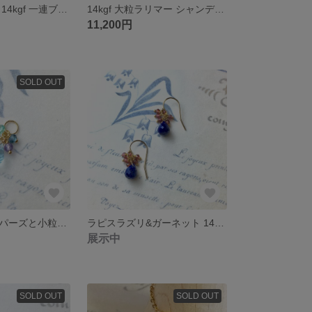
淡水ケシパール 14kgf 一連ブレスレット
14kgf 大粒ラリマー シャンデリアカット チャーム
11,200円
SOLD OUT
スカイブルートパーズと小粒天然石のネックレスチャーム
ラピスラズリ&ガーネット 14kgf フックピアス
展示中
SOLD OUT
SOLD OUT