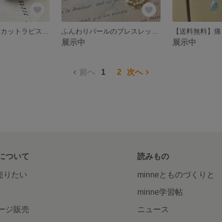
ころりん マロンカットラピスラズリ 14kgf ネックレス40cm
ふんわりパールのブレスレット 14kgf
展示中
展示中
前へ
1
2
次へ
について
読みもの
で売りたい
minneとものづくりと
minne学習帖
ージ販売
ニュース