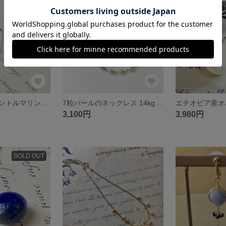
SOLD OUT
残り1点
ウォーターメロントルマリンとパールのピアス 14kgf
7粒パールのネックレス 14kgf ・40cm
3,100円
3,980円
SOLD OUT