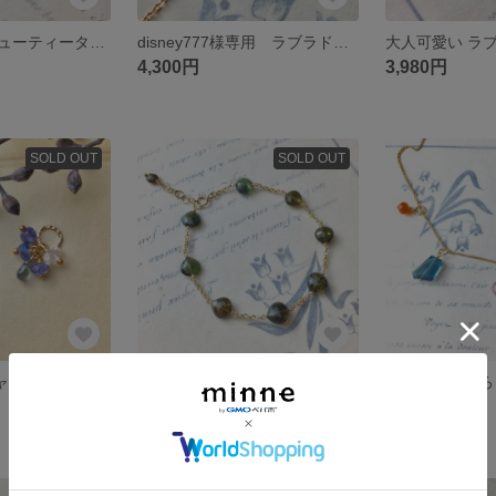
スリーピングビューティーターコイズ 一粒ブレスレット
disney777様専用 ラブラドライトのパープルグラデネックレス
4,300円
3,980円
SOLD OUT
SOLD OUT
14kgf ピアスチャーム 〜aubeオーヴ〜
大人の深緑 グリーントルマリン ステーションブレスレット 14kgf
3,980円
7,500円