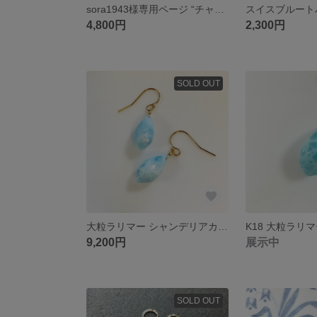
sora1943様専用ページ “チャームA”
4,800円
2,300円
SOLD OUT
大粒ラリマー シャンデリアカット 14kgf フックピアス
9,200円
展示中
SOLD OUT