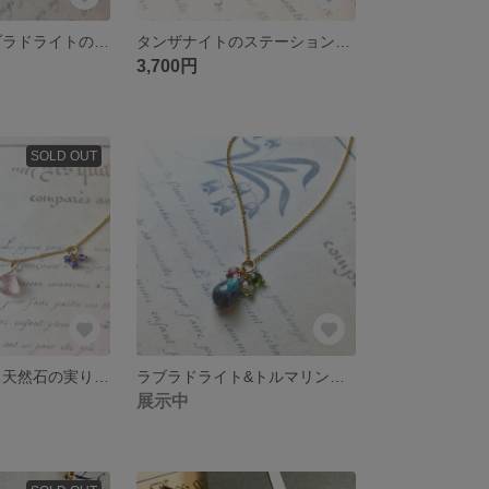
大人可愛い ラブラドライトのロングピアス 14kgf
タンザナイトのステーションブレスレット 14kgf
3,700円
SOLD OUT
使い方いろいろ 天然石の実り 14kgf セット
ラブラドライト&トルマリンのネックレス 14kgf
展示中