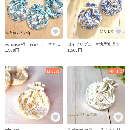
botanical柄 seaカラー🩵丸型巾着
ロイヤルブルー🩵丸型巾着✨
1,500円
1,500円
残り1点
残り1点
mimosa
🌼Margaret🌼 ころんと丸型ポーチ 純白