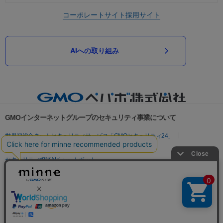
コーポレートサイト
採用サイト
AIへの取り組み
GMOインターネットグループのセキュリティ事業について
世界初総合ネットセキュリティサービス「GMOセキュリティ24」
パスワード漏洩診断
Webサイトリスク診断
セキュリティ相談AIチャットボット
実在証明・盗聴対策
サイバー攻撃対策（GMOサイバーセキュリティ byイエラエ）
サイバー攻撃対策（GMO Flatt Security）
なりすまし対策
セキュリティ事業の軌跡