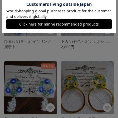
ひまわり(青・金)イヤリング
トカゲ(銅色・金)とカボションのイヤリング
展示中
2,800円
残り1点