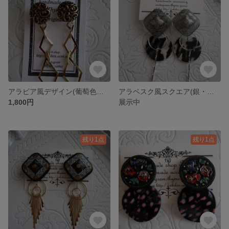
アラビア風デザイン(葡萄色・金)ピアス
アラベスク風スクエア(銀・黒)イヤリング
1,800円
展示中
残り1点
残り1点