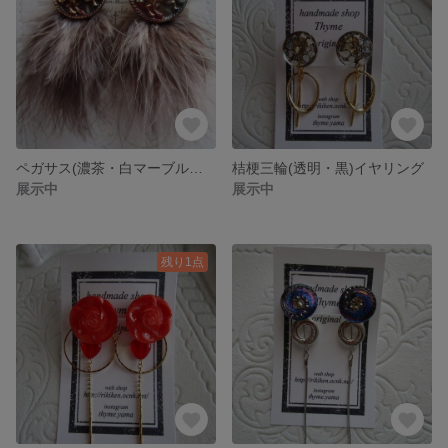
ペガサス(濃茶・白マーブル、金)とファーのピアス
桔梗三輪(透明・黒)イヤリング
展示中
展示中
残り1点