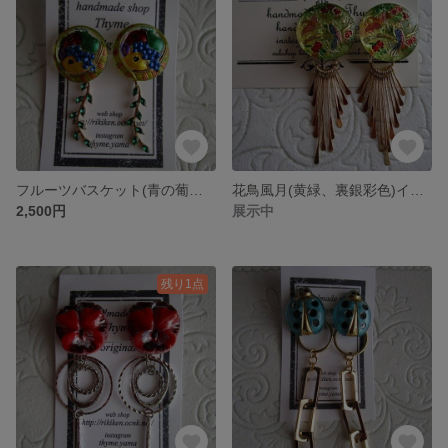
フルーツバスケット(青の葡萄・緑の洋ナシ)ピアス
花鳥風月(黄緑、裏銀彩色)イヤリング
2,500円
展示中
残り1点