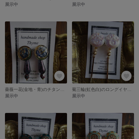
展示中
展示中
薔薇一花(金地・青)のチタンピアス
菊三輪(虹色白)のロングイヤリング
展示中
展示中