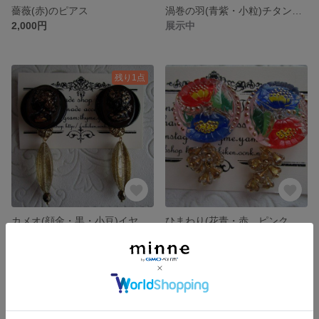
薔薇(赤)のピアス
渦巻の羽(青紫・小粒)チタンピアス
2,000円
展示中
残り1点
カメオ(顔金・黒・小豆)イヤリング
ひまわり(花青・赤、ピンク、金)イヤリング
2,800円
展示中
残り1点