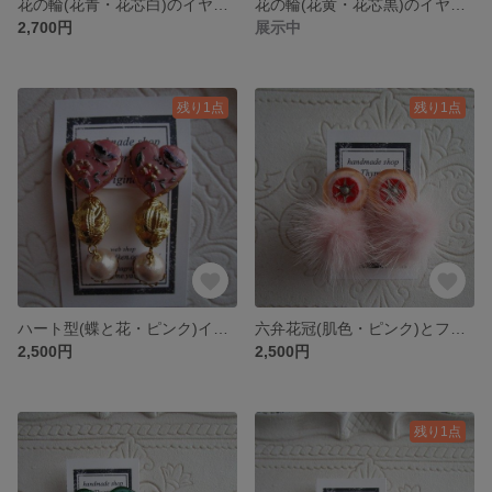
花の輪(花青・花芯白)のイヤリング
花の輪(花黄・花芯黒)のイヤリング
2,700円
展示中
残り1点
残り1点
ハート型(蝶と花・ピンク)イヤリング
六弁花冠(肌色・ピンク)とファーのチタンピアス
2,500円
2,500円
残り1点