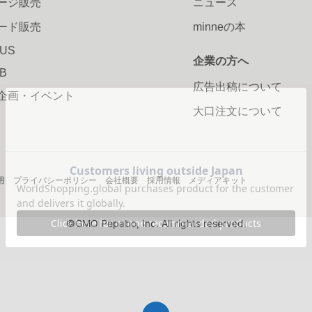
ージ販売
ニュース
ード販売
minneの本
LUS
企業の方へ
AB
広告出稿について
企画・イベント
大口注文について
用
プライバシーポリシー
会社概要
採用情報
メディアキット
©GMO Pepabo, Inc. All rights reserved.