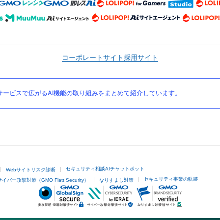
コーポレートサイト
採用サイト
ービスで広がるAI機能の取り組みをまとめて紹介しています。
セキュリティ相談AIチャットボット
Webサイトリスク診断
セキュリティ事業の軌跡
サイバー攻撃対策（GMO Flatt Security）
なりすまし対策