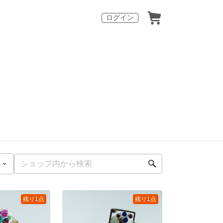
ログイン
残り1点
残り1点