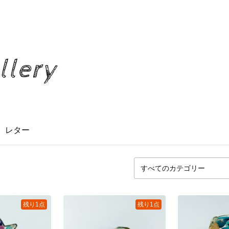
llery
レター
残り1点
残り1点