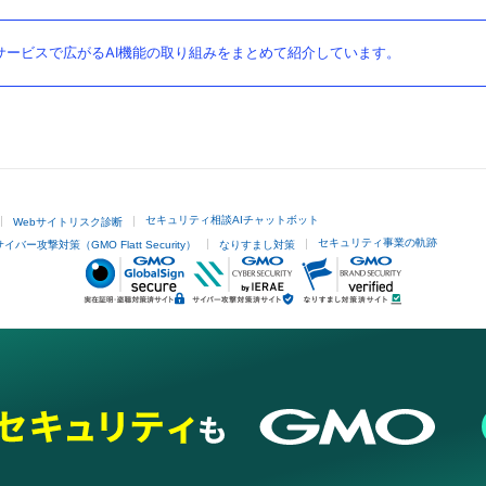
ービスで広がるAI機能の取り組みをまとめて紹介しています。
セキュリティ相談AIチャットボット
Webサイトリスク診断
セキュリティ事業の軌跡
サイバー攻撃対策（GMO Flatt Security）
なりすまし対策