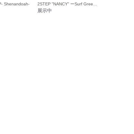
 Shenandoah-
2STEP "NANCY" ーSurf Greenー
展示中