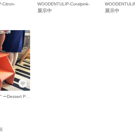
Citron-
WOODENTULIP-Coralpink-
WOODENTULIP-
展示中
展示中
2STEP "NANCY" ーDessert Pinkー
覧