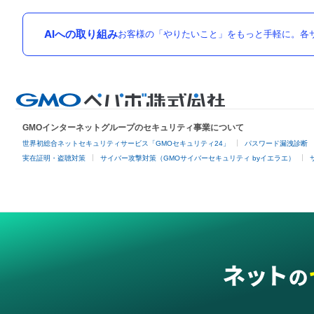
AIへの取り組み
お客様の「やりたいこと」をもっと手軽に。各サ
GMOインターネットグループのセキュリティ事業について
世界初総合ネットセキュリティサービス「GMOセキュリティ24」
パスワード漏洩診断
実在証明・盗聴対策
サイバー攻撃対策（GMOサイバーセキュリティ byイエラエ）