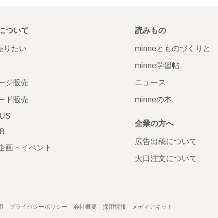
について
読みもの
で売りたい
minneとものづくりと
minne学習帖
ージ販売
ニュース
ード販売
minneの本
LUS
企業の方へ
AB
広告出稿について
企画・イベント
大口注文について
用
プライバシーポリシー
会社概要
採用情報
メディアキット