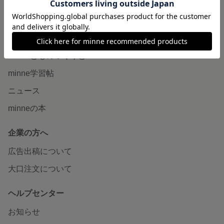
販売支援企画・イベント
読みもの
minneとものづくりと
minne学習帖
ニュース
minneの本
企業の方へ
広告出稿について
大口注文について
ヘルプセンター
お知らせ