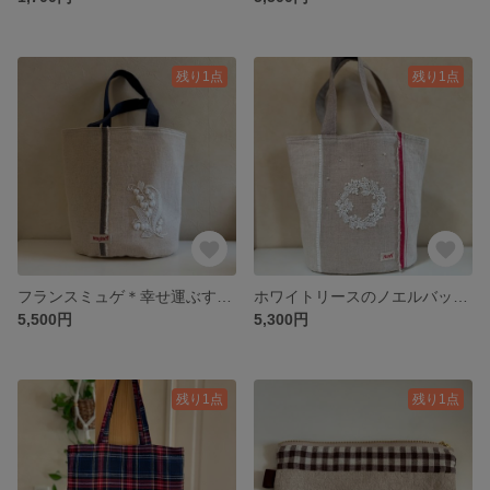
残り1点
残り1点
フランスミュゲ＊幸せ運ぶすずらん 赤耳リネン バケツ型バッグ 花言葉シリーズ
ホワイトリースのノエルバッグ＊赤ミミリネン＊リース＊ビーズ＊スパンコール バケツ型バッグ 軽い リネン
5,500円
5,300円
残り1点
残り1点