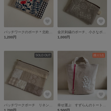
パッチワークのポーチ＊北欧生地＊チェック＊リネン＊サークルレース
金沢刺繍のポーチ、小さなポーチ
1,200円
1,000円
SOLD OUT
残り1点
パッチワークポーチ リネン✖️レース 通帳 コスメ 母子手帳
幸せ運ぶ すずらんのトートバッグ
1,700円
5,500円