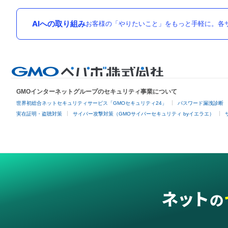
AIへの取り組み
お客様の「やりたいこと」をもっと手軽に。各サ
GMOインターネットグループのセキュリティ事業について
世界初総合ネットセキュリティサービス「GMOセキュリティ24」
パスワード漏洩診断
実在証明・盗聴対策
サイバー攻撃対策（GMOサイバーセキュリティ byイエラエ）