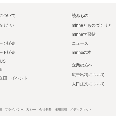
について
読みもの
で売りたい
minneとものづくりと
minne学習帖
ージ販売
ニュース
ード販売
minneの本
LUS
企業の方へ
AB
広告出稿について
企画・イベント
大口注文について
用
プライバシーポリシー
会社概要
採用情報
メディアキット