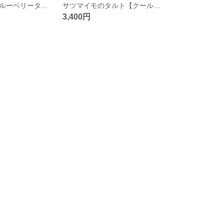
粒たっぷり！ブルーベリータルト【クール便】
サツマイモのタルト【クール便】
3,400円