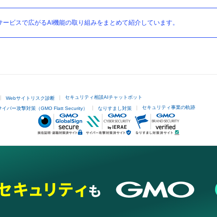
ービスで広がるAI機能の取り組みをまとめて紹介しています。
セキュリティ相談AIチャットボット
Webサイトリスク診断
セキュリティ事業の軌跡
サイバー攻撃対策（GMO Flatt Security）
なりすまし対策