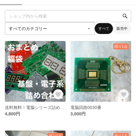
すべて
販売中
残り1点
送料無料！電脳シリーズ詰め合わせ
電脳回路0030番
4,800円
3,000円
残り1点
残り1点