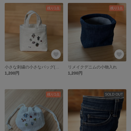
残り1点
残り1点
小さな刺繍の小さなバッグ(カフェ)
リメイクデニムの小物入れ
1,200円
1,200円
残り1点
SOLD OUT