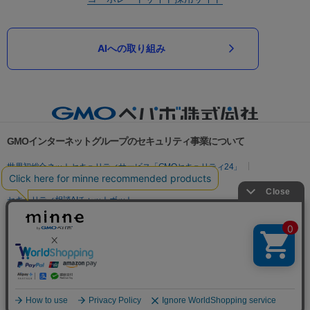
AIへの取り組み
GMOインターネットグループのセキュリティ事業について
世界初総合ネットセキュリティサービス「GMOセキュリティ24」
パスワード漏洩診断
Webサイトリスク診断
セキュリティ相談AIチャットボット
実在証明・盗聴対策
サイバー攻撃対策（GMOサイバーセキュリティ byイエラエ）
サイバー攻撃対策（GMO Flatt Security）
なりすまし対策
セキュリティ事業の軌跡