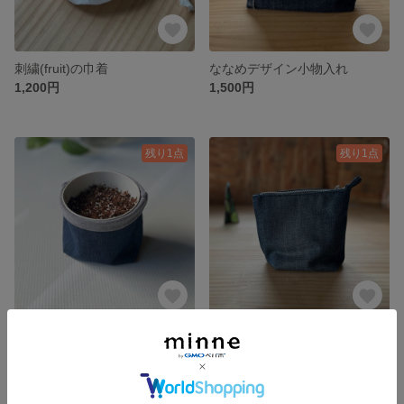
刺繍(fruit)の巾着
ななめデザイン小物入れ
1,200円
1,500円
残り1点
残り1点
リメイクデニムの鉢カバー
お気に入りデニムカラーのポーチ
1,200円
1,800円