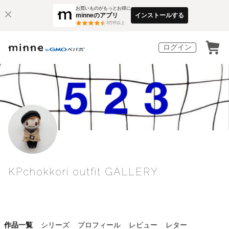
お買いものがもっとお得に
minneのアプリ
インストールする
3
万件以上
ログイン
KPchokkori outfit GALLERY
作品一覧
シリーズ
プロフィール
レビュー
レター