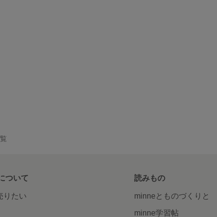
一覧
について
読みもの
で売りたい
minneとものづくりと
minne学習帖