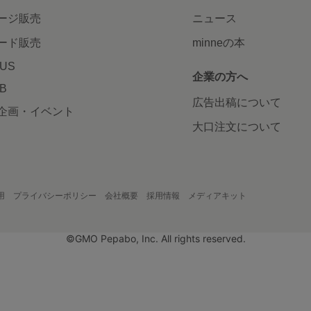
ージ販売
ニュース
ード販売
minneの本
LUS
企業の方へ
AB
広告出稿について
企画・イベント
大口注文について
用
プライバシーポリシー
会社概要
採用情報
メディアキット
©GMO Pepabo, Inc. All rights reserved.