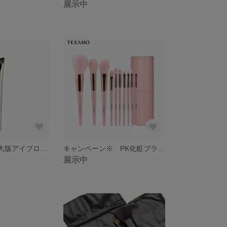
展示中
TEXAMO A148大版アイブロウブラシ
キャンペーン※ PK化粧ブラシセット
展示中