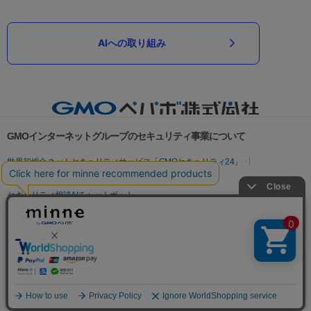
AIへの取り組み
GMOインターネットグループのセキュリティ事業について
世界初総合ネットセキュリティサービス「GMOセキュリティ24」
パスワード漏洩診断
Webサイトリスク診断
セキュリティ相談AIチャットボット
実在証明・盗聴対策
サイバー攻撃対策（GMOサイバーセキュリティ byイエラエ）
サイバー攻撃対策（GMO Flatt Security）
なりすまし対策
セキュリティ事業の軌跡