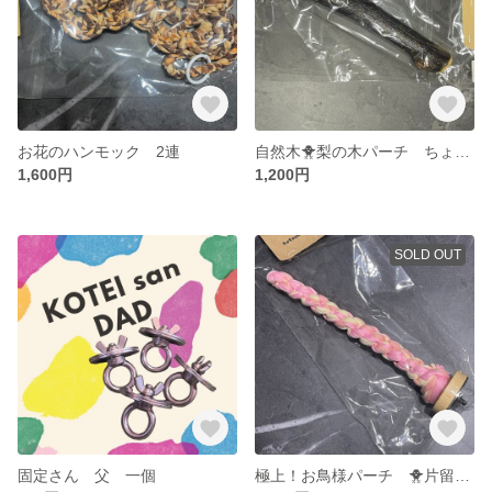
お花のハンモック 2連
自然木🐥梨の木パーチ ちょっと太め
1,600円
1,200円
SOLD OUT
固定さん 父 一個
極上！お鳥様パーチ 🐥片留めタイプ🐥