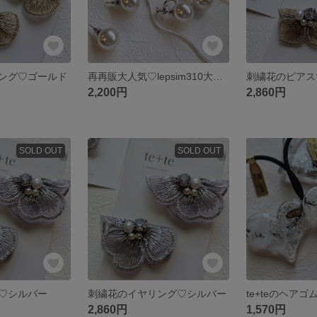
ング♡ゴールド
再再販大人気♡lepsim310大粒イヤリング♡特大1粒ビーズパールイヤリング♡310
刺繍花のピアス
2,200円
2,860円
SOLD OUT
SOLD OUT
♡シルバー
刺繍花のイヤリング♡シルバー
te+teのヘアゴ
2,860円
1,570円