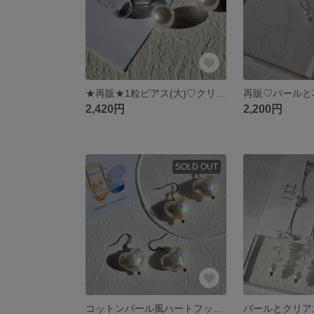
★再販★1粒ピアス(大)♡クリアー&パール2way♡
2,420円
2,200円
SOLD OUT
コットンパール風ハートフックピアス♡