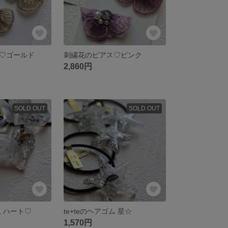
♡ゴールド
刺繍花のピアス♡ピンク
2,860円
SOLD OUT
SOLD OUT
ム ハート♡
te+teのヘアゴム 星☆
1,570円