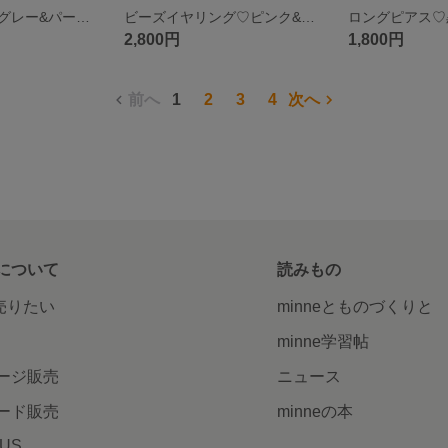
ビーズピアス♡グレー&パール♡
ビーズイヤリング♡ピンク&パール♡
2,800円
1,800円
前へ
1
2
3
4
次へ
について
読みもの
で売りたい
minneとものづくりと
minne学習帖
ージ販売
ニュース
ード販売
minneの本
LUS