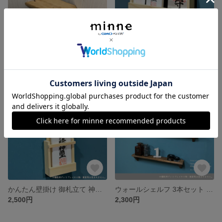
大小 2枚セット オールドラスティックパイン コーナー棚に便利 コーナーラック 棚板
壁掛け 御札立て 神棚 桧 ひのき 木札 コンパクト モダン神棚 置き 正月 神社 お参り 参拝 お祀り
1,100円
3,000円
SOLD OUT
かんたん壁掛け 御札立て 神棚 桧 ひのき 木札 コンパクト モダン神棚 置き
ウォールシェルフ 3本セット 45cm スリムロングタイプ チーク 壁掛けラック
2,500円
2,300円