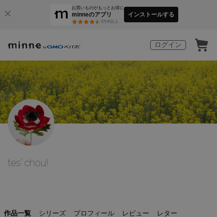
お買いものがもっとお得に
minneのアプリ
インストールする
3
万件以上
ログイン
tes' chou!
作品一覧
シリーズ
プロフィール
レビュー
レター