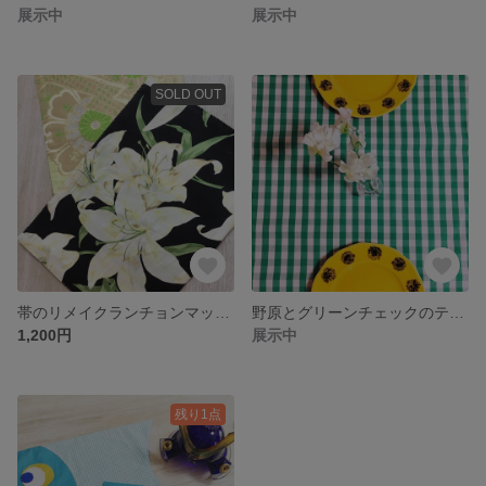
展示中
展示中
SOLD OUT
帯のリメイクランチョンマット 爽やかな百合
野原とグリーンチェックのテーブルクロス
1,200円
展示中
残り1点