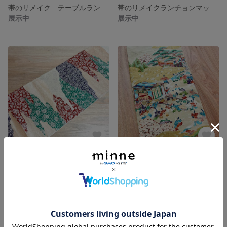
帯のリメイク テーブルランナー 亀甲に花
帯のリメイクランチョンマット お花と朝日
展示中
展示中
帯のリメイクテーブルランナー 〜雲の中の吉兆〜
帯のリメイクマット〜御所車〜
展示中
展示中
残り1点
SOLD OUT