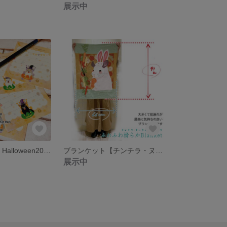
展示中
メモ【chinchilla Halloween2023】チンチラ／ハロウィン
ブランケット【チンチラ・ヌーヴォ兎チンチラ】チンチラ／兎／新年
展示中