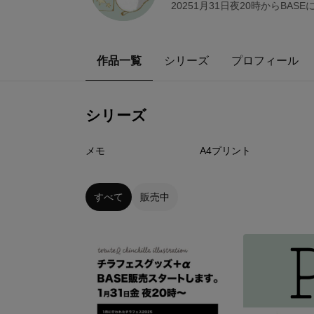
20251月31日夜20時からB
作品一覧
シリーズ
プロフィール
シリーズ
9
点
4
点
メモ
A4プリント
すべて
販売中