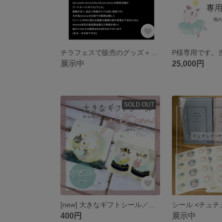
チラフェスで販売のグッズ＋‪αはBASEで販売します
展示中
25,000円
SOLD OUT
[new] 大きなギフトシール／ギフトシールのみ／チンチラ
400円
展示中