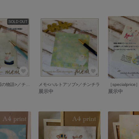
SOLD OUT
メモ<永遠なる国の物語>／チンチラ
メモ<ハルトアソブ>／チンチラ
展示中
展示中