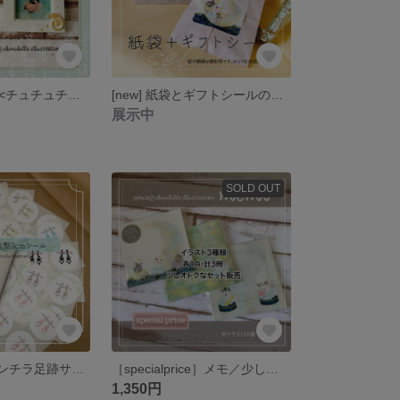
[new] ミニ額縁 <チュチュチンチラ> チンチラ
[new] 紙袋とギフトシールのセット／ギフト／チンチラ
展示中
SOLD OUT
再販シール <チンチラ足跡サンキューシール> チンチラ／サンキュー／シール
［specialprice］メモ／少しお得な3点セット<チュチュチンチラ>／チンチラ
1,350円