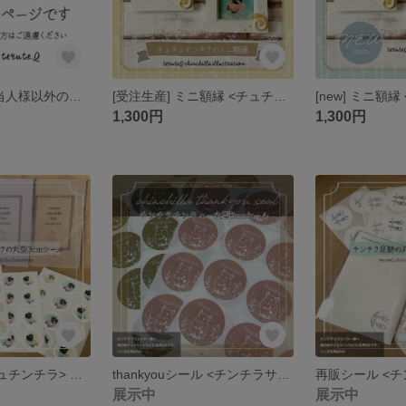
P様専用です。当人様以外の方は御遠慮お願い致します🙇‍♀️
[受注生産] ミニ額縁 <チュチュチンチラ> チンチラ
1,300円
1,300円
シール <チュチュチンチラ> チンチラ
thankyouシール <チンチラサンキューシール> チンチラ／サンキュー／シール
展示中
展示中