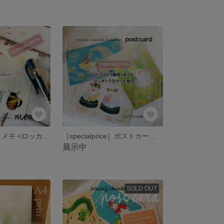
［specialprice］メモ <ロッカチラベイビー>／チンチラ
［specialprice］ポストカード・3種類入った少しお得なセット
展示中
SOLD OUT