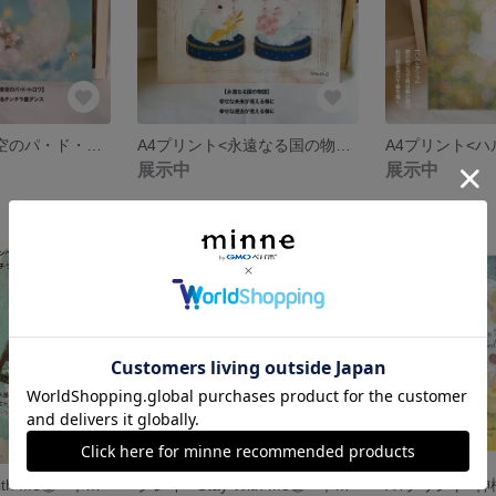
A4プリント<夜空のパ・ド・トロワ>／チンチラ
A4プリント<永遠なる国の物語>／チンチラ
展示中
展示中
SOLD OUT
クレイ <Stay With Me③> 革紐ネックレス／チンチラ
クレイ <Stay With Me②> 革紐ネックレス／チンチラ