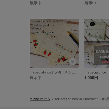
展示中
展示中
［specialprice］メモ【チンチラストロベリーとチラツボ】チンチラ／チラツボ／いちご
展示中
1,000円
minne ホーム
teruteQ chinchilla illustration 