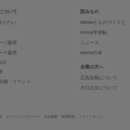
について
読みもの
で売りたい
minneとものづくりと
minne学習帖
ージ販売
ニュース
ード販売
minneの本
LUS
企業の方へ
AB
広告出稿について
企画・イベント
大口注文について
用
プライバシーポリシー
会社概要
採用情報
メディアキット