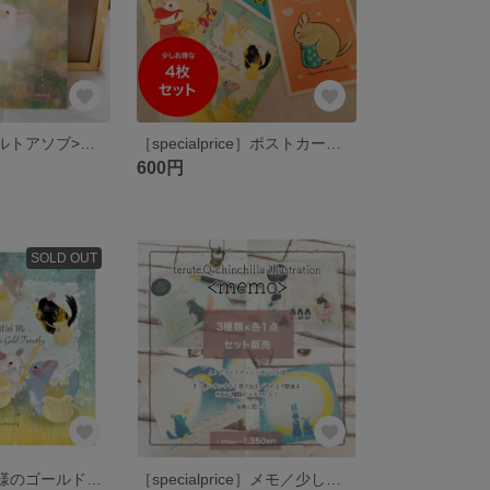
A4プリント<ハルトアソブ>／チンチラ
［specialprice］ポストカード／4枚入った少しお得なセット
600円
SOLD OUT
A4プリント<神様のゴールドチモシー>／チンチラ
［specialprice］メモ／少しお得な3点セット／チンチラ