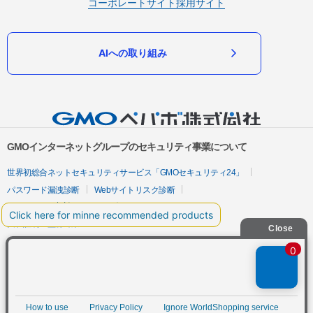
コーポレートサイト
採用サイト
AIへの取り組み
GMOインターネットグループのセキュリティ事業について
世界初総合ネットセキュリティサービス「GMOセキュリティ24」
パスワード漏洩診断
Webサイトリスク診断
セキュリティ相談AIチャットボット
実在証明・盗聴対策
サイバー攻撃対策（GMOサイバーセキュリティ byイエラエ）
サイバー攻撃対策（GMO Flatt Security）
なりすまし対策
セキュリティ事業の軌跡