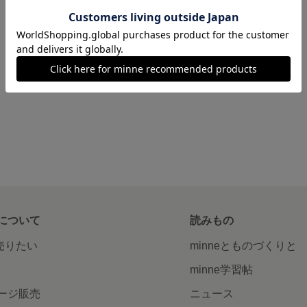
について
読みもの
で売りたい
minneとものづくりと
minne学習帖
ージ販売
ニュース