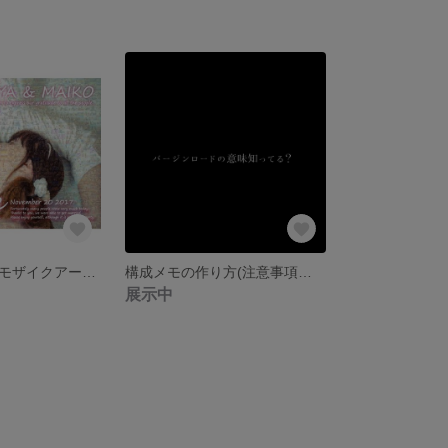
数量限定特価★モザイクアート ウェルカムボード 印刷送料込 お手持ちのお写真をモザイクアート A1-A3サイズ （結婚式・披露宴・喜寿・米寿・還暦・定年祝い・フォトモザイク もざいく
構成メモの作り方(注意事項も要確認) チャペルムービーについて
展示中