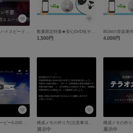
短納期希望の方 ハイスピードプランの追加
数量限定特価★安心DVD化サービス 映像制作会社が動画データ・スマホのムービーからDVD作成/ 最短当日出荷 結婚式 プロフィールムービー オープニングムービー
1,500円
4,000円
オープニングムービー5,000円★印象深い入場を 最短1日出荷 簡単データ受付 結婚式ムービー
構成メモの作り方(注意事項も要確認) プロフィールムービー
展示中
展示中