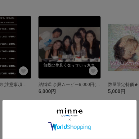
構成メモの作り方(注意事項も要確認) 余興スライドショーについて
結婚式 余興ムービー6,000円(画像メイン) スライドレター スライドショー 最短1日出荷 簡単データ受付 BGM正規許諾 ISUM申請
6,000円
5,000円