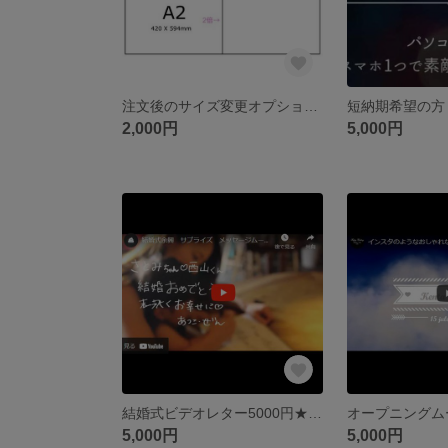
注文後のサイズ変更オプション★モザイクアート ウェルカムボード 印刷込 お手持ちのお写真をモザイクアート A1A2A3サイズ （結婚式・披露宴・喜寿・米寿・還暦・定年祝い・フォトモザイク もざいく
2,000円
5,000円
結婚式ビデオレター5000円★ 余興ムービー(動画メイン) メッセージビデオ 最短1日出荷 簡単データ受付 BGM正規許諾
5,000円
5,000円