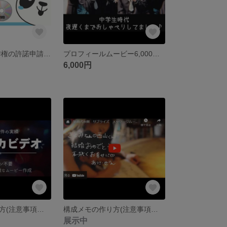
BGMの音楽著作権の許諾申請 ※DVD化サービスを購入した方限定商品 映像制作会社が動画データ・スマホのムービーからDVD作成/ 最短当日出荷 結婚式 プロフィールムービー オープニングムービー
プロフィールムービー6,000円★ 数量限定！楽天ブライダル部門1位 (生い立ち) BGM正規許諾対応 最短1日出荷 簡単データ受付 結婚式ムービー
6,000円
構成メモの作り方(注意事項も要確認) オープニングムービーについて
構成メモの作り方(注意事項も要確認) 余興ビデオレター
展示中