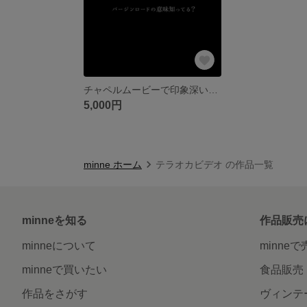
チャペルムービーで印象深い入場を 最短1日出荷 簡単データ受付 結婚式ムービー【テラオカビデオ】
5,000円
minne ホーム
テラオカビデオ の作品一覧
minneを知る
作品販売
minneについて
minne
minneで買いたい
食品販売
作品をさがす
ヴィンテ