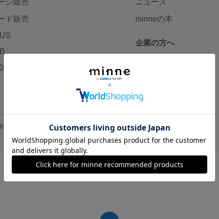
ージ販売
ニュース
ード販売
minneの本
LUS
企業の方へ
AB
広告出稿について
企画・イベント
大口注文について
用
プライバシーポリシー
会社概要
採用情報
メディアキット
©GMO Pepabo, Inc. All rights reserved.