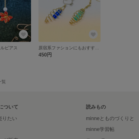
ールピアス
原宿系ファションにもおすすめ！ サスペンションピアス
450円
一覧
について
読みもの
で売りたい
minneとものづくりと
minne学習帖