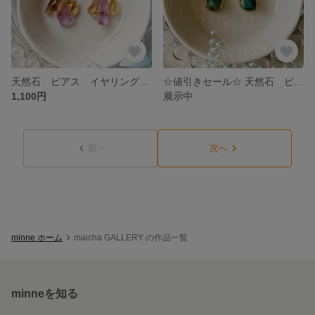
天然石 ピアス イヤリング さざれ石 シンプル アメトリン
☆値引きセール☆ 天然石 ピアス イヤリング シンプル 揺れない エメラルド
1,100円
展示中
前へ
次へ
minne ホーム
maicha GALLERY の作品一覧
minneを知る