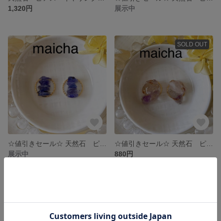
1,320円
展示中
SOLD OUT
☆値引きセール☆ 天然石 ピアス イヤリング さざれ石 揺れない タンザナイト (ブルーゾイサイト)
☆値引きセール☆ 天然石 ピアス イヤリング シンプル 揺れない さざれ石 スーパーセブン
展示中
880円
SOLD OUT