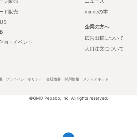
ージ販売
ニュース
ード販売
minneの本
LUS
企業の方へ
AB
広告出稿について
企画・イベント
大口注文について
用
プライバシーポリシー
会社概要
採用情報
メディアキット
©GMO Pepabo, Inc. All rights reserved.