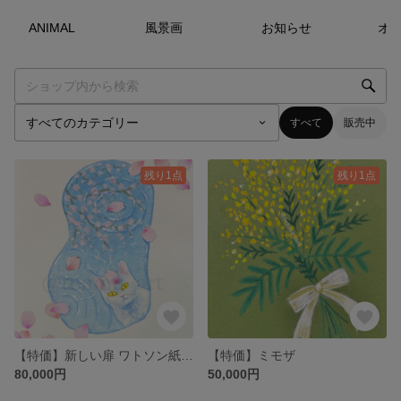
17
点
5
点
2
点
ANIMAL
風景画
お知らせ
オ
すべて
販売中
残り1点
残り1点
【特価】新しい扉 ワトソン紙 SM
【特価】ミモザ
80,000円
50,000円