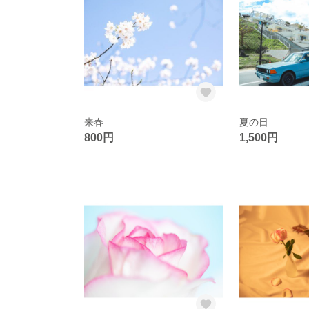
来春
夏の日
800円
1,500円