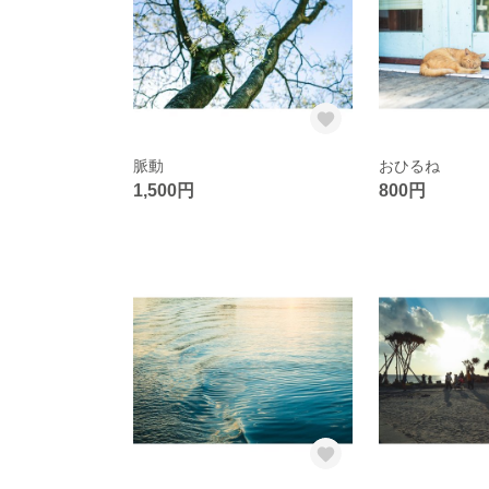
脈動
おひるね
1,500円
800円