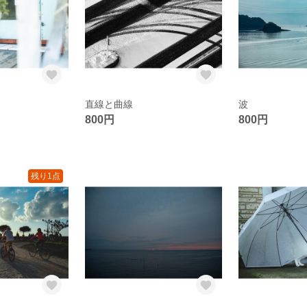
直線と曲線
波
800円
800円
残り1点