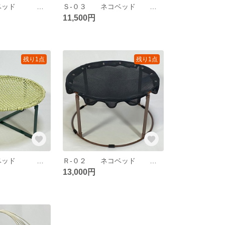
Ｓ-０２ ネコベッド 鉄丸棒の四角フレームを２個使い、平板のクロスバーで繋げました。角度を変え置き方を変えられます。帆布は取り外し出来ます。
Ｓ-０３ ネコベッド 鉄の丸棒を四角に曲げたフレームにＰＰロープを編み込みました。通気性が良く、蒸れにくいです。汚れても洗えます。
11,500円
残り1点
残り1点
Ｒ-０１ ネコベッド 鉄の丸棒を円に曲げました。ネットはＰＰロープで六目編みしてあります。通気性が良く、蒸れません。
Ｒ-０２ ネコベッド 鉄の丸棒を円に曲げ、上下２個を平板で固定しました。ネットはポリエステルのダブルメッシュです。柔らかく、通気性があります。
13,000円