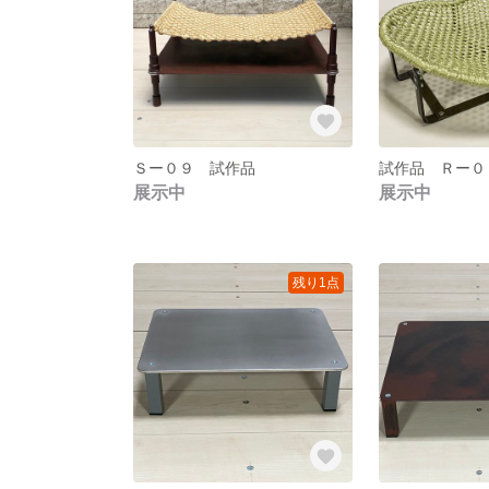
Ｓー０９ 試作品
試作品 Ｒー
展示中
展示中
残り1点