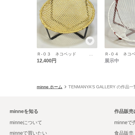
Ｒ-０３ ネコベッド 鉄の丸棒を円に曲げ、斜めに傾けてみました。ネットはＰＰロープで六目編みしてあります。通気性が良く蒸れません
12,400円
展示中
minne ホーム
TENMANYA'S GALLERY の作品一
minneを知る
作品販売
minneについて
minne
minneで買いたい
食品販売