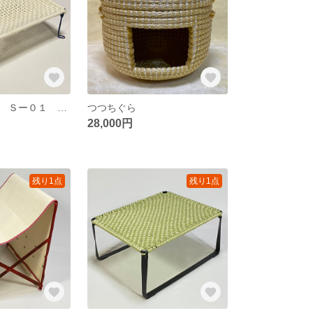
モデルチェンジ Ｓー０１ 試作品
つつちぐら
28,000円
残り1点
残り1点