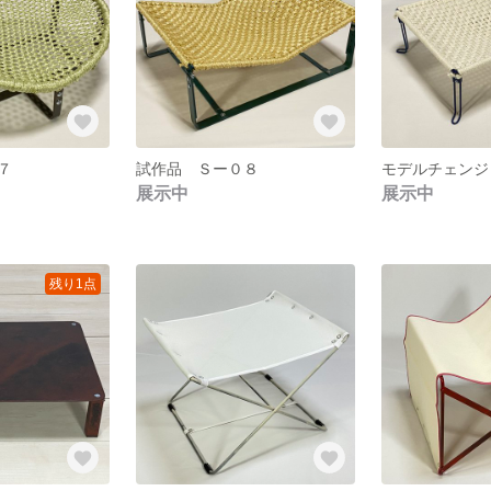
０７
試作品 Ｓー０８
展示中
展示中
残り1点