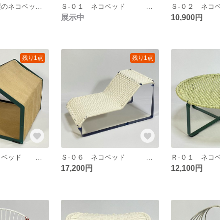
Ｐ-０２ 金属製のネコベッド 鉄の板に脚を取り付けました。発泡スチロールの箱も用意しました。暑さが苦手なネコさんにヒンヤリ冷たいプレートのベッドです。スキ間があり放熱し易いです。
Ｓ-０１ ネコベッド 鉄の四角フレームを２個クロスさせて作りました。折り畳みが出来て、布も取り外し出来ます。布はポリエステルのダブルメッシュを使っています。
展示中
10,900円
残り1点
残り1点
Ｓ-０５ ネコベッド 鉄製のフレームに麻布で覆いました。上の棒を外すとニャンモックになります。
Ｓ-０６ ネコベッド 鉄丸棒のフレームにネットを綿ロープで編みました。高級感のあるソファーの様な感じになっています。
17,200円
12,100円