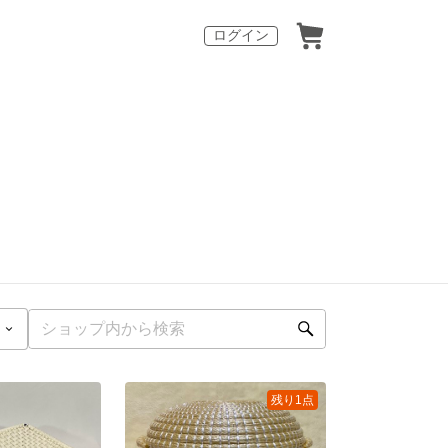
ログイン
残り1点