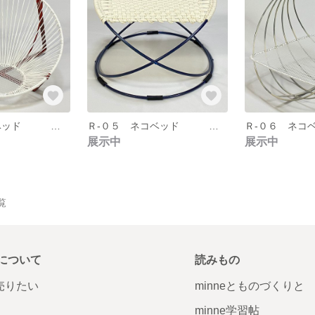
Ｒ-０４ ネコベッド 鉄の丸棒を円に曲げ、斜めに傾けました。中心にプラスチックネットを用い、側面は放射線状にＰＰロープを張ってみました。
Ｒ-０５ ネコベッド 鉄の丸棒を円に曲げ、リング３個を使い、立体にしてみました。上部に綿ロープを編んでいます。
展示中
展示中
覧
について
読みもの
で売りたい
minneとものづくりと
minne学習帖