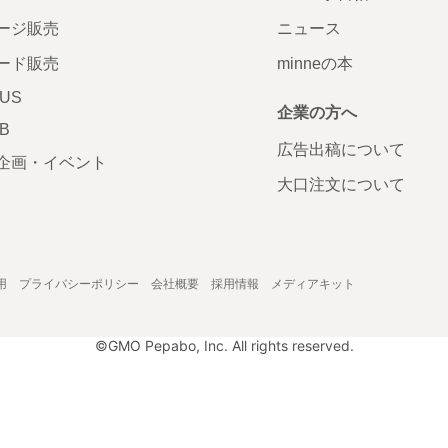
ージ販売
ニュース
ード販売
minneの本
LUS
企業の方へ
AB
広告出稿について
企画・イベント
大口注文について
用
プライバシーポリシー
会社概要
採用情報
メディアキット
©GMO Pepabo, Inc. All rights reserved.