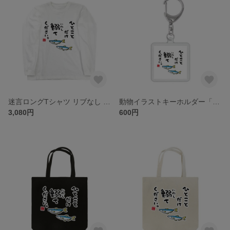
迷言ロングTシャツ リブなし 前面「ひとことだけ鰯（いわし）てください。 / 迷言シリーズ」 / Printstar 綿100% 5.6オンスヘビーウェイト長袖Tシャツ（001ホワイト）
動物イラストキーホルダー「ひとことだけ鰯（いわし）てください。 / なんだこれ？と言われるゆるい迷言シリーズ」 / サイズ：45mm×45mm（内寸）
3,080円
600円