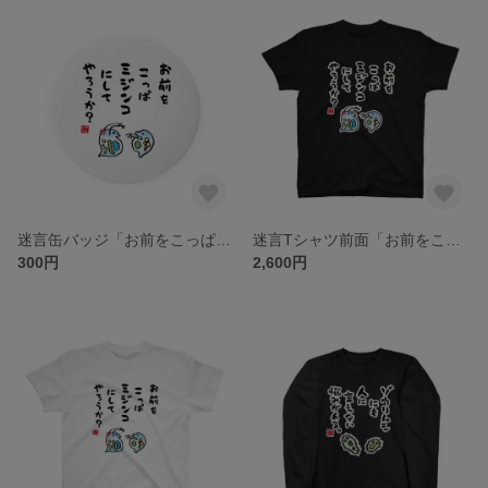
迷言缶バッジ「お前をこっぱミジンコにしてやろうか？ / なんだこれ？と言われるゆるいミジンコ迷言シリーズ」 / サイズ：58mm
迷言Tシャツ前面「お前をこっぱミジンコにしてやろうか？ / なんだこれ？と言われるゆるいミジンコ迷言シリーズ」 / Printstar 綿100% 5.6オンスヘビーウェイトTシャツ（005ブラック）
300円
2,600円