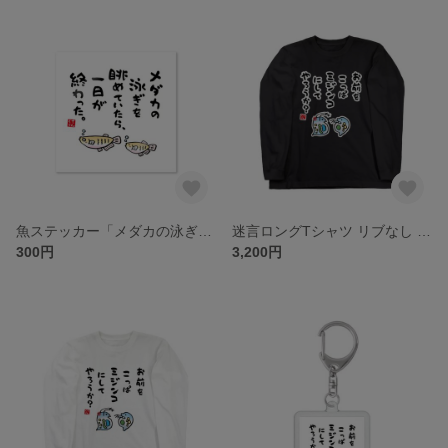
魚ステッカー「メダカの泳ぎを眺めていたら、一日が終わった。」 / 屋外用・表面マット（艶消し）ラミネート防水加工 / 幅 約85mm×高さ 約85mm
迷言ロングTシャツ リブなし 前面「お前をこっぱミジンコにしてやろうか？ / 迷言シリーズ」 / Printstar 綿100% 5.6オンスヘビーウェイト長袖Tシャツ（005ブラック）
300円
3,200円