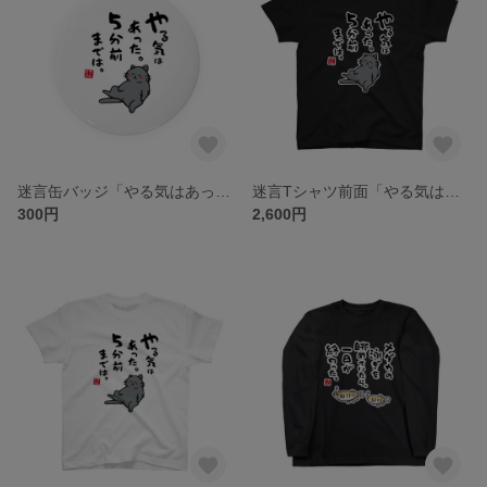
迷言缶バッジ「やる気はあった。５分前までは。（黒猫） / なんだこれ？と言われるゆるい迷言シリーズ」 / サイズ：58mm
迷言Tシャツ前面「やる気はあった。５分前までは。（黒猫） / なんだこれ？と言われるゆるい迷言シリーズ」 / Printstar 綿100% 5.6オンスヘビーウェイトTシャツ（005ブラック）
300円
2,600円