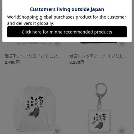
迷言Tシャツ前面「ひとことだけ鰯（いわし）てください。 / なんだこれ？と言われるゆるい迷言シリーズ」 / Printstar 綿100% 5.6オンスヘビーウェイトTシャツ（001ホワイト）
迷言ロングTシャツ リブなし 前面「やる気はあった。５分前までは。（黒猫） / 迷言シリーズ」 / Printstar 綿100% 5.6オンスヘビーウェイト長袖Tシャツ（005ブラック）
2,480円
3,200円