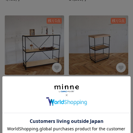
残り1点
残り1点
アイアンウッドシェルフ/3段
ワゴン / ヘリンボーン
27,500円
41,800円
残り1点
残り1点