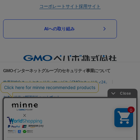
コーポレートサイト
採用サイト
AIへの取り組み
GMOインターネットグループのセキュリティ事業について
世界初総合ネットセキュリティサービス「GMOセキュリティ24」
パスワード漏洩診断
Webサイトリスク診断
セキュリティ相談AIチャットボット
実在証明・盗聴対策
サイバー攻撃対策（GMOサイバーセキュリティ byイエラエ）
サイバー攻撃対策（GMO Flatt Security）
なりすまし対策
セキュリティ事業の軌跡