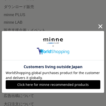
ダウンロード販売
minne PLUS
minne LAB
販売支援企画・イベント
読みもの
minneとものづくりと
minne学習帖
ニュース
minneの本
企業の方へ
広告出稿について
大口注文について