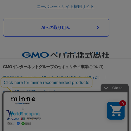
コーポレートサイト
採用サイト
AIへの取り組み
GMOインターネットグループのセキュリティ事業について
世界初総合ネットセキュリティサービス「GMOセキュリティ24」
パスワード漏洩診断
Webサイトリスク診断
セキュリティ相談AIチャットボット
実在証明・盗聴対策
サイバー攻撃対策（GMOサイバーセキュリティ byイエラエ）
サイバー攻撃対策（GMO Flatt Security）
なりすまし対策
セキュリティ事業の軌跡