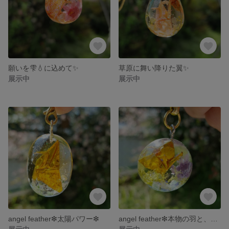
願いを雫💧に込めて✨
草原に舞い降りた翼✨
展示中
展示中
angel feather❇太陽パワー❇
angel feather❇本物の羽と、太陽パワー❇