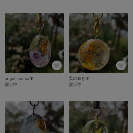
angel feather❇
翼の輝き❇
展示中
展示中