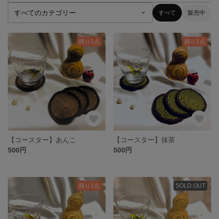
すべて
販売中
残り1点
残り1点
【コースター】あんこ
【コースター】抹茶
500円
500円
残り1点
SOLD OUT