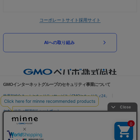
コーポレートサイト
採用サイト
AIへの取り組み
GMOインターネットグループのセキュリティ事業について
世界初総合ネットセキュリティサービス「GMOセキュリティ24」
パスワード漏洩診断
Webサイトリスク診断
セキュリティ相談AIチャットボット
実在証明・盗聴対策
サイバー攻撃対策（GMOサイバーセキュリティ byイエラエ）
サイバー攻撃対策（GMO Flatt Security）
なりすまし対策